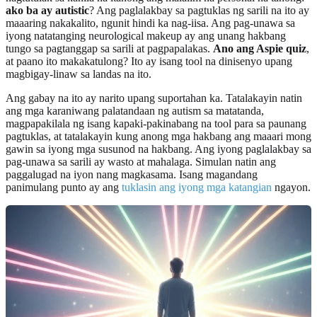
ako ba ay autistic
? Ang paglalakbay sa pagtuklas ng sarili na ito ay
maaaring nakakalito, ngunit hindi ka nag-iisa. Ang pag-unawa sa
iyong natatanging neurological makeup ay ang unang hakbang
tungo sa pagtanggap sa sarili at pagpapalakas.
Ano ang Aspie quiz
,
at paano ito makakatulong? Ito ay isang tool na dinisenyo upang
magbigay-linaw sa landas na ito.
Ang gabay na ito ay narito upang suportahan ka. Tatalakayin natin
ang mga karaniwang palatandaan ng autism sa matatanda,
magpapakilala ng isang kapaki-pakinabang na tool para sa paunang
pagtuklas, at tatalakayin kung anong mga hakbang ang maaari mong
gawin sa iyong mga susunod na hakbang. Ang iyong paglalakbay sa
pag-unawa sa sarili ay wasto at mahalaga. Simulan natin ang
paggalugad na iyon nang magkasama. Isang magandang
panimulang punto ay ang
tuklasin ang iyong mga katangian
ngayon.