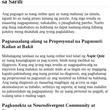
sa Sarili
Ang pagsagot sa isang online quiz ay isang mahusay na simula,
ngunit ito ay isang piraso lamang ng puzzle. Ang mga resulta ay
maaaring nagpapatunay, nakakalito, o pinaghalong pareho. Narito
ang ilang nakabubuo na hakbang na dapat isaalang-alang habang
patuloy mong tinatahak ang iyong paglalakbay.
Pagsasaalang-alang sa Propesyonal na Pagsusuri:
Kailan at Bakit
Mahalagang tandaan na ang isang online tool tulad ng
Aspie Quiz
ay isang kasangkapan sa pag-screen, hindi isang medikal na
diagnosis. Kung ang iyong mga resulta ay nagpapahiwatig na
mayroon kang malakas na autistic traits at sa tingin mo ay magiging
kapaki-pakinabang ang isang pormal na diagnosis, ang paghahanap
ng propesyonal na pagsusuri ay ang susunod na lohikal na hakbang.
Ang isang diagnosis ay maaaring magbigay ng access sa mga
akomodasyon sa trabaho, serbisyo ng suporta, at isang mas malalim
na pakiramdam ng pagpapatunay. Ito ay isang personal na pagpili, at
walang tama o maling sagot.
Pagkonekta sa Neurodivergent Community at