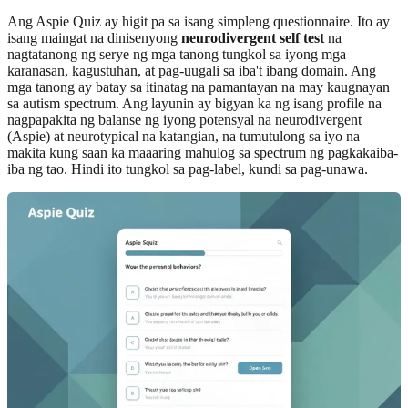
Ang Aspie Quiz ay higit pa sa isang simpleng questionnaire. Ito ay
isang maingat na dinisenyong
neurodivergent self test
na
nagtatanong ng serye ng mga tanong tungkol sa iyong mga
karanasan, kagustuhan, at pag-uugali sa iba't ibang domain. Ang
mga tanong ay batay sa itinatag na pamantayan na may kaugnayan
sa autism spectrum. Ang layunin ay bigyan ka ng isang profile na
nagpapakita ng balanse ng iyong potensyal na neurodivergent
(Aspie) at neurotypical na katangian, na tumutulong sa iyo na
makita kung saan ka maaaring mahulog sa spectrum ng pagkakaiba-
iba ng tao. Hindi ito tungkol sa pag-label, kundi sa pag-unawa.