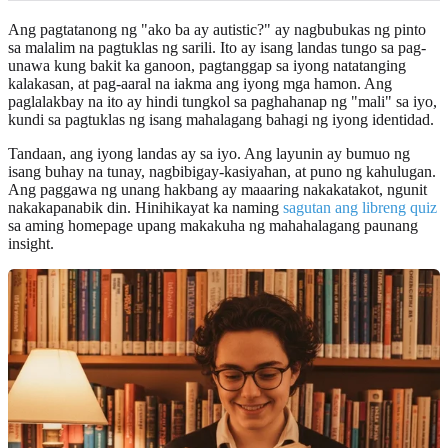
Ang pagtatanong ng "ako ba ay autistic?" ay nagbubukas ng pinto
sa malalim na pagtuklas ng sarili. Ito ay isang landas tungo sa pag-
unawa kung bakit ka ganoon, pagtanggap sa iyong natatanging
kalakasan, at pag-aaral na iakma ang iyong mga hamon. Ang
paglalakbay na ito ay hindi tungkol sa paghahanap ng "mali" sa iyo,
kundi sa pagtuklas ng isang mahalagang bahagi ng iyong identidad.
Tandaan, ang iyong landas ay sa iyo. Ang layunin ay bumuo ng
isang buhay na tunay, nagbibigay-kasiyahan, at puno ng kahulugan.
Ang paggawa ng unang hakbang ay maaaring nakakatakot, ngunit
nakakapanabik din. Hinihikayat ka naming
sagutan ang libreng quiz
sa aming homepage upang makakuha ng mahahalagang paunang
insight.