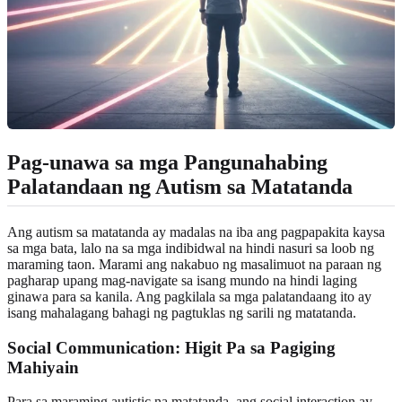
Pag-unawa sa mga Pangunahabing
Palatandaan ng Autism sa Matatanda
Ang autism sa matatanda ay madalas na iba ang pagpapakita kaysa
sa mga bata, lalo na sa mga indibidwal na hindi nasuri sa loob ng
maraming taon. Marami ang nakabuo ng masalimuot na paraan ng
pagharap upang mag-navigate sa isang mundo na hindi laging
ginawa para sa kanila. Ang pagkilala sa mga palatandaang ito ay
isang mahalagang bahagi ng pagtuklas ng sarili ng matatanda.
Social Communication: Higit Pa sa Pagiging
Mahiyain
Para sa maraming autistic na matatanda, ang social interaction ay