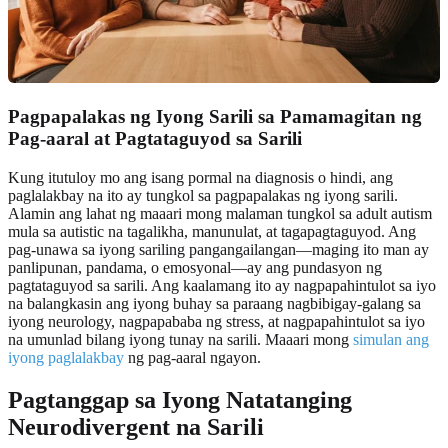
Pagpapalakas ng Iyong Sarili sa Pamamagitan ng
Pag-aaral at Pagtataguyod sa Sarili
Kung itutuloy mo ang isang pormal na diagnosis o hindi, ang
paglalakbay na ito ay tungkol sa pagpapalakas ng iyong sarili.
Alamin ang lahat ng maaari mong malaman tungkol sa adult autism
mula sa autistic na tagalikha, manunulat, at tagapagtaguyod. Ang
pag-unawa sa iyong sariling pangangailangan—maging ito man ay
panlipunan, pandama, o emosyonal—ay ang pundasyon ng
pagtataguyod sa sarili. Ang kaalamang ito ay nagpapahintulot sa iyo
na balangkasin ang iyong buhay sa paraang nagbibigay-galang sa
iyong neurology, nagpapababa ng stress, at nagpapahintulot sa iyo
na umunlad bilang iyong tunay na sarili. Maaari mong
simulan ang
iyong paglalakbay
ng pag-aaral ngayon.
Pagtanggap sa Iyong Natatanging
Neurodivergent na Sarili