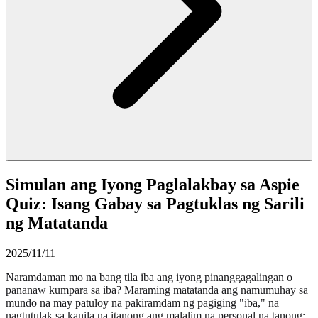
Simulan ang Iyong Paglalakbay sa Aspie
Quiz: Isang Gabay sa Pagtuklas ng Sarili
ng Matatanda
2025/11/11
Naramdaman mo na bang tila iba ang iyong pinanggagalingan o
pananaw kumpara sa iba? Maraming matatanda ang namumuhay sa
mundo na may patuloy na pakiramdam ng pagiging "iba," na
nagtutulak sa kanila na itanong ang malalim na personal na tanong: