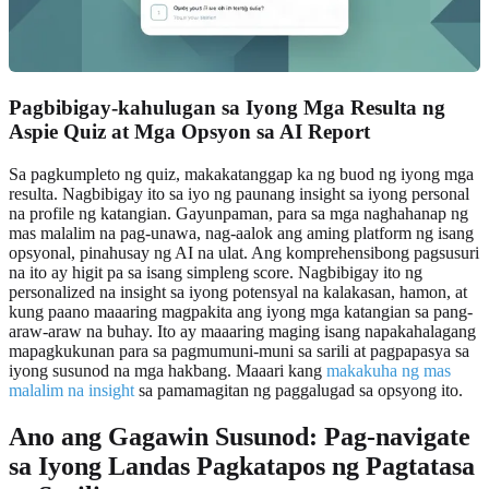
Pagbibigay-kahulugan sa Iyong Mga Resulta ng
Aspie Quiz at Mga Opsyon sa AI Report
Sa pagkumpleto ng quiz, makakatanggap ka ng buod ng iyong mga
resulta. Nagbibigay ito sa iyo ng paunang insight sa iyong personal
na profile ng katangian. Gayunpaman, para sa mga naghahanap ng
mas malalim na pag-unawa, nag-aalok ang aming platform ng isang
opsyonal, pinahusay ng AI na ulat. Ang komprehensibong pagsusuri
na ito ay higit pa sa isang simpleng score. Nagbibigay ito ng
personalized na insight sa iyong potensyal na kalakasan, hamon, at
kung paano maaaring magpakita ang iyong mga katangian sa pang-
araw-araw na buhay. Ito ay maaaring maging isang napakahalagang
mapagkukunan para sa pagmumuni-muni sa sarili at pagpapasya sa
iyong susunod na mga hakbang. Maaari kang
makakuha ng mas
malalim na insight
sa pamamagitan ng paggalugad sa opsyong ito.
Ano ang Gagawin Susunod: Pag-navigate
sa Iyong Landas Pagkatapos ng Pagtatasa