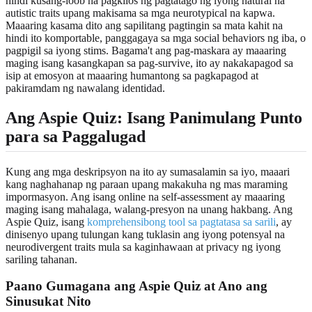
hindi kusang-loob na pagkilos ng pagtatago ng iyong natural na
autistic traits upang makisama sa mga neurotypical na kapwa.
Maaaring kasama dito ang sapilitang pagtingin sa mata kahit na
hindi ito komportable, panggagaya sa mga social behaviors ng iba, o
pagpigil sa iyong stims. Bagama't ang pag-maskara ay maaaring
maging isang kasangkapan sa pag-survive, ito ay nakakapagod sa
isip at emosyon at maaaring humantong sa pagkapagod at
pakiramdam ng nawalang identidad.
Ang Aspie Quiz: Isang Panimulang Punto
para sa Paggalugad
Kung ang mga deskripsyon na ito ay sumasalamin sa iyo, maaari
kang naghahanap ng paraan upang makakuha ng mas maraming
impormasyon. Ang isang online na self-assessment ay maaaring
maging isang mahalaga, walang-presyon na unang hakbang. Ang
Aspie Quiz, isang
komprehensibong tool sa pagtatasa sa sarili
, ay
dinisenyo upang tulungan kang tuklasin ang iyong potensyal na
neurodivergent traits mula sa kaginhawaan at privacy ng iyong
sariling tahanan.
Paano Gumagana ang Aspie Quiz at Ano ang
Sinusukat Nito