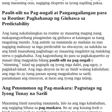
nang maraming oras, nagiging eksperto sa iyong napiling paksa.
Paulit-ulit na Pag-uugali at Pangangailangan para
sa Routine: Paghahanap ng Ginhawa sa
Predictability
Ang isang nakabalangkas na routine ay maaaring maging isang
makapangyarihang pinagmulan ng ginhawa at katatagan sa isang
magulong mundo. Ang autistic na matatanda ay madalas na mas
nagiging mahusay sa mga predictable na sitwasyon, na nakikita na
ang hindi inaasahang pagbabago ay maaaring magdulot ng malaking
stress o pagkabalisa. Ang kagustuhang ito para sa pagkakapareho ay
maaari ding magpakita bilang
paulit-ulit na pag-uugali
o
"stimming," tulad ng pagtapik ng iyong mga daliri, pag-ugoy, o
paglakad-lakad. Ang mga aksyon na ito ay hindi walang kabuluhan;
ang mga ito ay isang paraan upang magpakalma sa sarili,
pamahalaan ang emosyon, at ituon ang iyong mga iniisip.
Ang Penomenon ng Pag-maskara: Pagtatago ng
Iyong Tunay na Sarili
Maraming hindi nasuring matatanda, lalo na ang mga kababaihan,
ang nagiging bihasa sa
pag-maskara
. Ito ay ang kusang-loob o