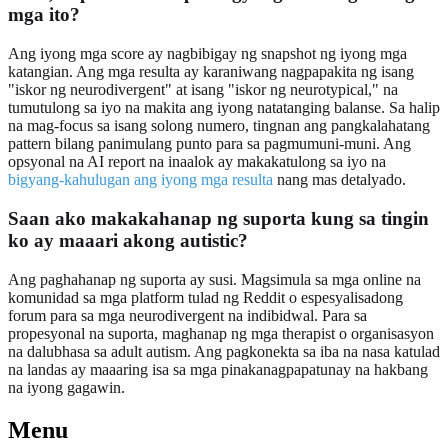
mga ito?
Ang iyong mga score ay nagbibigay ng snapshot ng iyong mga
katangian. Ang mga resulta ay karaniwang nagpapakita ng isang
"iskor ng neurodivergent" at isang "iskor ng neurotypical," na
tumutulong sa iyo na makita ang iyong natatanging balanse. Sa halip
na mag-focus sa isang solong numero, tingnan ang pangkalahatang
pattern bilang panimulang punto para sa pagmumuni-muni. Ang
opsyonal na AI report na inaalok ay makakatulong sa iyo na
bigyang-kahulugan ang iyong mga resulta
nang mas detalyado.
Saan ako makakahanap ng suporta kung sa tingin
ko ay maaari akong autistic?
Ang paghahanap ng suporta ay susi. Magsimula sa mga online na
komunidad sa mga platform tulad ng Reddit o espesyalisadong
forum para sa mga neurodivergent na indibidwal. Para sa
propesyonal na suporta, maghanap ng mga therapist o organisasyon
na dalubhasa sa adult autism. Ang pagkonekta sa iba na nasa katulad
na landas ay maaaring isa sa mga pinakanagpapatunay na hakbang
na iyong gagawin.
Menu