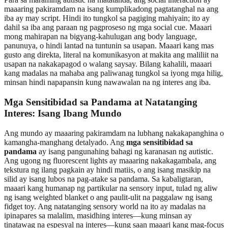
maaaring pakiramdam na isang kumplikadong pagtatanghal na ang
iba ay may script. Hindi ito tungkol sa pagiging mahiyain; ito ay
dahil sa iba ang paraan ng pagproseso ng mga social cue. Maaari
mong mahirapan na bigyang-kahulugan ang body language,
panunuya, o hindi lantad na tuntunin sa usapan. Maaari kang mas
gusto ang direkta, literal na komunikasyon at makita ang maliliit na
usapan na nakakapagod o walang saysay. Bilang kahalili, maaari
kang madalas na mahaba ang paliwanag tungkol sa iyong mga hilig,
minsan hindi napapansin kung nawawalan na ng interes ang iba.
Mga Sensitibidad sa Pandama at Natatanging
Interes: Isang Ibang Mundo
Ang mundo ay maaaring pakiramdam na lubhang nakakapanghina o
kamangha-manghang detalyado. Ang
mga sensitibidad sa
pandama
ay isang pangunahing bahagi ng karanasan ng autistic.
Ang ugong ng fluorescent lights ay maaaring nakakagambala, ang
tekstura ng ilang pagkain ay hindi matiis, o ang isang masikip na
silid ay isang lubos na pag-atake sa pandama. Sa kabaligtaran,
maaari kang humanap ng partikular na sensory input, tulad ng aliw
ng isang weighted blanket o ang paulit-ulit na paggalaw ng isang
fidget toy. Ang natatanging sensory world na ito ay madalas na
ipinapares sa malalim, masidhing interes—kung minsan ay
tinatawag na espesyal na interes—kung saan maaari kang mag-focus