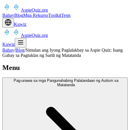
AspieQuiz.org
Bahay
Blog
Mga Rekurso
Toolkit
Tests
Kuwiz
AspieQuiz.org
Kuwiz
Bahay
/
Blog
/
Simulan ang Iyong Paglalakbay sa Aspie Quiz: Isang
Gabay sa Pagtuklas ng Sarili ng Matatanda
Menu
Pag-unawa sa mga Pangunahabing Palatandaan ng Autism sa
Matatanda