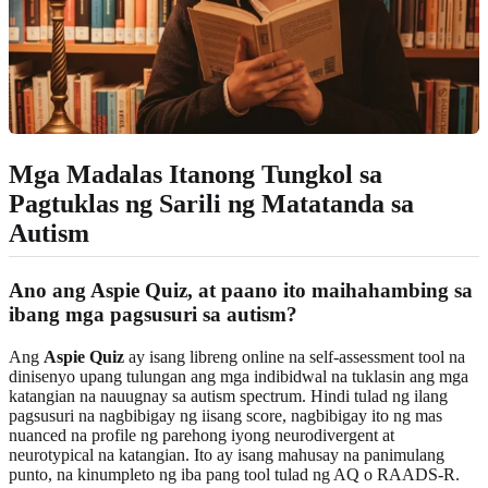
Mga Madalas Itanong Tungkol sa
Pagtuklas ng Sarili ng Matatanda sa
Autism
Ano ang Aspie Quiz, at paano ito maihahambing sa
ibang mga pagsusuri sa autism?
Ang
Aspie Quiz
ay isang libreng online na self-assessment tool na
dinisenyo upang tulungan ang mga indibidwal na tuklasin ang mga
katangian na nauugnay sa autism spectrum. Hindi tulad ng ilang
pagsusuri na nagbibigay ng iisang score, nagbibigay ito ng mas
nuanced na profile ng parehong iyong neurodivergent at
neurotypical na katangian. Ito ay isang mahusay na panimulang
punto, na kinumpleto ng iba pang tool tulad ng AQ o RAADS-R.