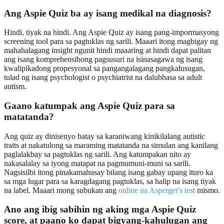
Ang Aspie Quiz ba ay isang medikal na diagnosis?
Hindi, tiyak na hindi. Ang Aspie Quiz ay isang pang-impormasyong
screening tool para sa pagtuklas ng sarili. Maaari itong magbigay ng
mahahalagang insight ngunit hindi maaaring at hindi dapat palitan
ang isang komprehensibong pagsusuri na isinasagawa ng isang
kwalipikadong propesyonal sa pangangalagang pangkalusugan,
tulad ng isang psychologist o psychiatrist na dalubhasa sa adult
autism.
Gaano katumpak ang Aspie Quiz para sa
matatanda?
Ang quiz ay dinisenyo batay sa karaniwang kinikilalang autistic
traits at nakatulong sa maraming matatanda na simulan ang kanilang
paglalakbay sa pagtuklas ng sarili. Ang katumpakan nito ay
nakasalalay sa iyong matapat na pagmumuni-muni sa sarili.
Nagsisilbi itong pinakamahusay bilang isang gabay upang ituro ka
sa mga lugar para sa karagdagang pagtuklas, sa halip na isang tiyak
na label. Maaari mong subukan ang
online na Asperger's test
mismo.
Ano ang ibig sabihin ng aking mga Aspie Quiz
score, at paano ko dapat bigyang-kahulugan ang