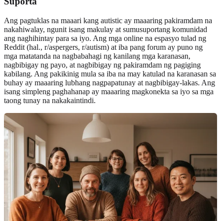
Suporta
Ang pagtuklas na maaari kang autistic ay maaaring pakiramdam na
nakahiwalay, ngunit isang makulay at sumusuportang komunidad
ang naghihintay para sa iyo. Ang mga online na espasyo tulad ng
Reddit (hal., r/aspergers, r/autism) at iba pang forum ay puno ng
mga matatanda na nagbabahagi ng kanilang mga karanasan,
nagbibigay ng payo, at nagbibigay ng pakiramdam ng pagiging
kabilang. Ang pakikinig mula sa iba na may katulad na karanasan sa
buhay ay maaaring lubhang nagpapatunay at nagbibigay-lakas. Ang
isang simpleng paghahanap ay maaaring magkonekta sa iyo sa mga
taong tunay na nakakaintindi.