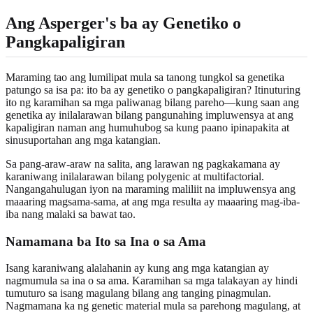
Ang Asperger's ba ay Genetiko o
Pangkapaligiran
Maraming tao ang lumilipat mula sa tanong tungkol sa genetika
patungo sa isa pa: ito ba ay genetiko o pangkapaligiran? Itinuturing
ito ng karamihan sa mga paliwanag bilang pareho—kung saan ang
genetika ay inilalarawan bilang pangunahing impluwensya at ang
kapaligiran naman ang humuhubog sa kung paano ipinapakita at
sinusuportahan ang mga katangian.
Sa pang-araw-araw na salita, ang larawan ng pagkakamana ay
karaniwang inilalarawan bilang polygenic at multifactorial.
Nangangahulugan iyon na maraming maliliit na impluwensya ang
maaaring magsama-sama, at ang mga resulta ay maaaring mag-iba-
iba nang malaki sa bawat tao.
Namamana ba Ito sa Ina o sa Ama
Isang karaniwang alalahanin ay kung ang mga katangian ay
nagmumula sa ina o sa ama. Karamihan sa mga talakayan ay hindi
tumuturo sa isang magulang bilang ang tanging pinagmulan.
Nagmamana ka ng genetic material mula sa parehong magulang, at