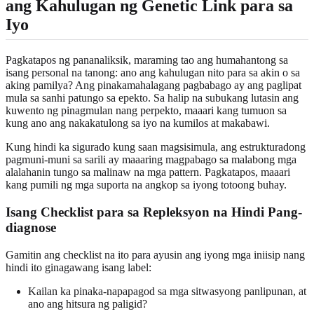
ang Kahulugan ng Genetic Link para sa
Iyo
Pagkatapos ng pananaliksik, maraming tao ang humahantong sa
isang personal na tanong: ano ang kahulugan nito para sa akin o sa
aking pamilya? Ang pinakamahalagang pagbabago ay ang paglipat
mula sa sanhi patungo sa epekto. Sa halip na subukang lutasin ang
kuwento ng pinagmulan nang perpekto, maaari kang tumuon sa
kung ano ang nakakatulong sa iyo na kumilos at makabawi.
Kung hindi ka sigurado kung saan magsisimula, ang estrukturadong
pagmuni-muni sa sarili ay maaaring magpabago sa malabong mga
alalahanin tungo sa malinaw na mga pattern. Pagkatapos, maaari
kang pumili ng mga suporta na angkop sa iyong totoong buhay.
Isang Checklist para sa Repleksyon na Hindi Pang-
diagnose
Gamitin ang checklist na ito para ayusin ang iyong mga iniisip nang
hindi ito ginagawang isang label:
Kailan ka pinaka-napapagod sa mga sitwasyong panlipunan, at
ano ang hitsura ng paligid?