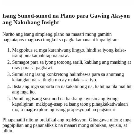
Isang Sunod-sunod na Plano para Gawing Aksyon
ang Nakuhang Insight
Narito ang isang simpleng plano na maaari mong gamitin
pagkatapos magbasa tungkol sa pagkakamana at kapaligiran:
Magpokus sa mga karaniwang linggo, hindi sa iyong kaisa-
isang pinakamahirap na araw.
Sumagot para sa iyong totoong sarili, kabilang ang masking at
oras para sa pagbawi.
Sumulat ng isang konkretong halimbawa para sa anumang
katangian na sa tingin mo ay malakas sa iyo.
Ilista ang mga suporta na nakakatulong na, kahit na tila maliliit
ang mga ito.
Pumili ng isang susunod na hakbang: ayusin ang iyong
kapaligiran, makipag-usap sa isang taong pinagkakatiwalaan
mo, o mag-explore ng isang propesyonal na pagsusuri.
Pinapanatili nitong praktikal ang repleksyon. Ginagawa nitong mga
pagpipilian ang pananaliksik na maaari mong subukan, ayusin, at
ulitin.