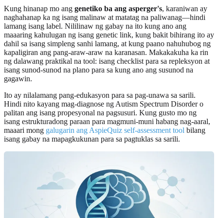
Kung hinanap mo ang
genetiko ba ang asperger's
, karaniwan ay
naghahanap ka ng isang malinaw at matatag na paliwanag—hindi
lamang isang label. Nililinaw ng gabay na ito kung ano ang
maaaring kahulugan ng isang genetic link, kung bakit bihirang ito ay
dahil sa isang simpleng sanhi lamang, at kung paano nahuhubog ng
kapaligiran ang pang-araw-araw na karanasan. Makakakuha ka rin
ng dalawang praktikal na tool: isang checklist para sa repleksyon at
isang sunod-sunod na plano para sa kung ano ang susunod na
gagawin.
Ito ay nilalamang pang-edukasyon para sa pag-unawa sa sarili.
Hindi nito kayang mag-diagnose ng Autism Spectrum Disorder o
palitan ang isang propesyonal na pagsusuri. Kung gusto mo ng
isang estrukturadong paraan para magmuni-muni habang nag-aaral,
maaari mong
galugarin ang AspieQuiz self-assessment tool
bilang
isang gabay na mapagkukunan para sa pagtuklas sa sarili.