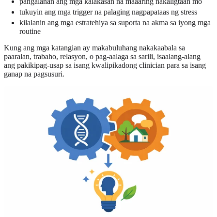
pangalanan ang mga kalakasan na maaaring nakaligtaan mo
tukuyin ang mga trigger na palaging nagpapataas ng stress
kilalanin ang mga estratehiya sa suporta na akma sa iyong mga
routine
Kung ang mga katangian ay makabuluhang nakakaabala sa
paaralan, trabaho, relasyon, o pag-aalaga sa sarili, isaalang-alang
ang pakikipag-usap sa isang kwalipikadong clinician para sa isang
ganap na pagsusuri.