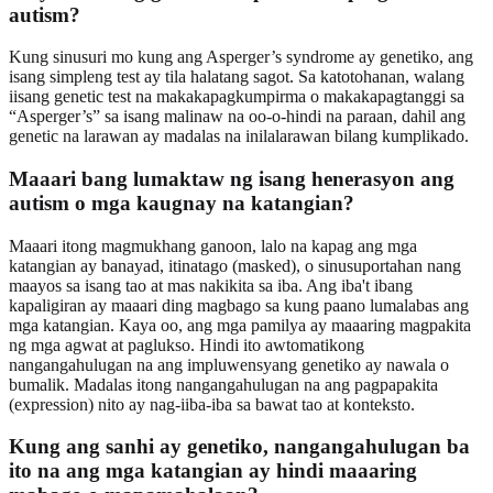
autism?
Kung sinusuri mo kung ang Asperger’s syndrome ay genetiko, ang
isang simpleng test ay tila halatang sagot. Sa katotohanan, walang
iisang genetic test na makakapagkumpirma o makakapagtanggi sa
“Asperger’s” sa isang malinaw na oo-o-hindi na paraan, dahil ang
genetic na larawan ay madalas na inilalarawan bilang kumplikado.
Maaari bang lumaktaw ng isang henerasyon ang
autism o mga kaugnay na katangian?
Maaari itong magmukhang ganoon, lalo na kapag ang mga
katangian ay banayad, itinatago (masked), o sinusuportahan nang
maayos sa isang tao at mas nakikita sa iba. Ang iba't ibang
kapaligiran ay maaari ding magbago sa kung paano lumalabas ang
mga katangian. Kaya oo, ang mga pamilya ay maaaring magpakita
ng mga agwat at paglukso. Hindi ito awtomatikong
nangangahulugan na ang impluwensyang genetiko ay nawala o
bumalik. Madalas itong nangangahulugan na ang pagpapakita
(expression) nito ay nag-iiba-iba sa bawat tao at konteksto.
Kung ang sanhi ay genetiko, nangangahulugan ba
ito na ang mga katangian ay hindi maaaring