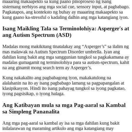
maaaring makaapekto sa kung paano pinoproseso ng isang
sistemang nerbiyos ang mga social cue, sensory input, at pagbabago.
Pagkatapos, ang konteksto ng buhay ay maaaring makaapekto sa
kung gaano ka-stressful o kadaling dalhin ang mga katangiang iyon.
Isang Maikling Tala sa Terminolohiya: Asperger's at
ang Autism Spectrum (ASD)
Madalas mong makikitang tinatalakay ang “Asperger’s” sa ilalim ng
mas malawak na Autism Spectrum Disorder umbrella. Iyan ang
dahilan kung bakit ang mga sanggunian tungkol sa pagkakamana ay
madalas gumagamit ng terminolohiya para sa autism-spectrum, kahit
na ang ginamit mong search term ay Asperger’s.
Kung nakakalito ang pagbabagong iyon, makakatulong na
alalahanin na ito ay isang pagbabago lamang sa pagpapangalan at
klasipikasyon. Hindi ito isang pahayag tungkol sa iyong pagkatao,
iyong pagsisikap, o iyong halaga.
Ang Katibayan mula sa mga Pag-aaral sa Kambal
sa Simpleng Pananalita
Ang mga pag-aaral sa kambal ay isa sa mga dahilan kung bakit
inilalarawan ng maraming artikulo ang mga katangiang may