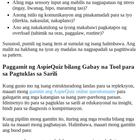
Aling mga sensory input ang mabilis na nagpapataas ng stress
(ingay, liwanag, hipo, maraming tao)?
Anong istilo ng komunikasyon ang pinakamadali para sa iyo
(direkta, nakasulat, nakaplano)?
Ano ang nakakatulong sa iyong makabawi pagkatapos ng
overload (tahimik na oras, paggalaw, routine)?
Susunod, pumili ng isang item at sumulat ng isang halimbawa. Ang
maliit na hakbang na iyon ay madalas na nagpapadali sa pagtitiwala
sa pattern.
Paggamit ng AspieQuiz bilang Gabay na Tool para
sa Pagtuklas sa Sarili
Kung gusto mo ng isang estrukturadong landas para sa repleksyon,
maaari mong
gamitin ang AspieQuiz online questionnaire
para
galugarin ang mga katangian sa isang pare-parehong paraan.
Idinisenyo ito para sa pagtuklas sa sarili at edukasyonal na insight,
hindi para sa diagnosis o kumpirmasyon.
Kung pipiliin mong gamitin ito, ituring ang mga resulta bilang mga
tala na maaari mong pagbatayan. Halimbawa, maaari mong gamitin
ang buod para: