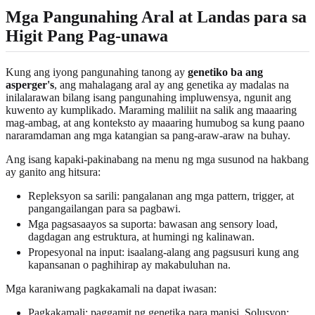
Mga Pangunahing Aral at Landas para sa
Higit Pang Pag-unawa
Kung ang iyong pangunahing tanong ay
genetiko ba ang
asperger's
, ang mahalagang aral ay ang genetika ay madalas na
inilalarawan bilang isang pangunahing impluwensya, ngunit ang
kuwento ay kumplikado. Maraming maliliit na salik ang maaaring
mag-ambag, at ang konteksto ay maaaring humubog sa kung paano
nararamdaman ang mga katangian sa pang-araw-araw na buhay.
Ang isang kapaki-pakinabang na menu ng mga susunod na hakbang
ay ganito ang hitsura:
Repleksyon sa sarili: pangalanan ang mga pattern, trigger, at
pangangailangan para sa pagbawi.
Mga pagsasaayos sa suporta: bawasan ang sensory load,
dagdagan ang estruktura, at humingi ng kalinawan.
Propesyonal na input: isaalang-alang ang pagsusuri kung ang
kapansanan o paghihirap ay makabuluhan na.
Mga karaniwang pagkakamali na dapat iwasan:
Pagkakamali: paggamit ng genetika para manisi. Solusyon: