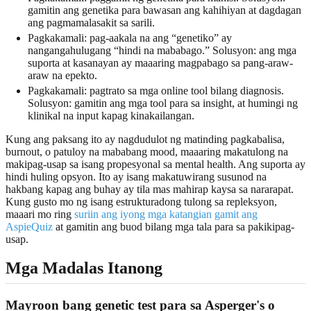
gamitin ang genetika para bawasan ang kahihiyan at dagdagan
ang pagmamalasakit sa sarili.
Pagkakamali: pag-aakala na ang “genetiko” ay
nangangahulugang “hindi na mababago.” Solusyon: ang mga
suporta at kasanayan ay maaaring magpabago sa pang-araw-
araw na epekto.
Pagkakamali: pagtrato sa mga online tool bilang diagnosis.
Solusyon: gamitin ang mga tool para sa insight, at humingi ng
klinikal na input kapag kinakailangan.
Kung ang paksang ito ay nagdudulot ng matinding pagkabalisa,
burnout, o patuloy na mababang mood, maaaring makatulong na
makipag-usap sa isang propesyonal sa mental health. Ang suporta ay
hindi huling opsyon. Ito ay isang makatuwirang susunod na
hakbang kapag ang buhay ay tila mas mahirap kaysa sa nararapat.
Kung gusto mo ng isang estrukturadong tulong sa repleksyon,
maaari mo ring
suriin ang iyong mga katangian gamit ang
AspieQuiz
at gamitin ang buod bilang mga tala para sa pakikipag-
usap.
Mga Madalas Itanong
Mayroon bang genetic test para sa Asperger's o