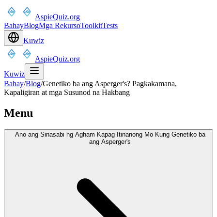
AspieQuiz.org
Bahay
Blog
Mga Rekurso
Toolkit
Tests
Kuwiz
AspieQuiz.org
Kuwiz
Bahay
/
Blog
/
Genetiko ba ang Asperger's? Pagkakamana,
Kapaligiran at mga Susunod na Hakbang
Menu
Ano ang Sinasabi ng Agham Kapag Itinanong Mo Kung Genetiko ba
ang Asperger's