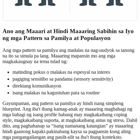
Ano ang Maaari at Hindi Maaaring Sabihin sa Iyo
ng mga Pattern sa Pamilya at Populasyon
Ang mga pattern sa pamilya ang madalas na nag-uudyok sa tanong
na ito sa simula pa lang. Maaaring mapansin mo ang mga
magkakaugnay na tema tulad ng:
matinding pokus o malakas na espesyal na interes
pagiging sensitibo sa pandama (sensory sensitivity)
direktang komunikasyon
isang malakas na kagustuhan para sa routine
Gayunpaman, ang pattern sa pamilya ay hindi isang simpleng
blueprint. Ang iba't ibang kamag-anak ay maaaring magbahagi ng
mga bahagi ng isang profile habang may magkakaibang coping
style, magkakaibang suporta, at magkakaibang antas ng stress. Dahil
dito, ang paghahanap sa “isang namanang katangian” ay maaaring
hindi gaanong kapaki-pakinabang kaysa sa pagpansin kung aling
mga pangangailangan ang paulit-ulit sa iba't ibang konteksto.