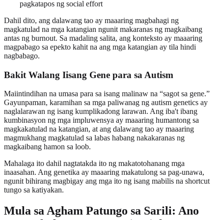
pagkatapos ng social effort
Dahil dito, ang dalawang tao ay maaaring magbahagi ng
magkatulad na mga katangian ngunit makaranas ng magkaibang
antas ng burnout. Sa madaling salita, ang konteksto ay maaaring
magpabago sa epekto kahit na ang mga katangian ay tila hindi
nagbabago.
Bakit Walang Iisang Gene para sa Autism
Maiintindihan na umasa para sa isang malinaw na “sagot sa gene.”
Gayunpaman, karamihan sa mga paliwanag ng autism genetics ay
naglalarawan ng isang kumplikadong larawan. Ang iba't ibang
kumbinasyon ng mga impluwensya ay maaaring humantong sa
magkakatulad na katangian, at ang dalawang tao ay maaaring
magmukhang magkatulad sa labas habang nakakaranas ng
magkaibang hamon sa loob.
Mahalaga ito dahil nagtatakda ito ng makatotohanang mga
inaasahan. Ang genetika ay maaaring makatulong sa pag-unawa,
ngunit bihirang magbigay ang mga ito ng isang mabilis na shortcut
tungo sa katiyakan.
Mula sa Agham Patungo sa Sarili: Ano