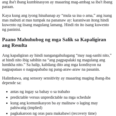
ang iba't ibang kumbinasyon ay maaaring mag-ambag sa iba't ibang
paraan.
Kaya kung ang iyong hinahanap ay “mula sa ina o ama,” ang isang
mas mabuti at mas tumpak na pananaw ay: karaniwan itong hindi
kuwento ng iisang magulang lamang. Hindi rin ito isang kuwento
ng paninisi.
Paano Mahuhubog ng mga Salik sa Kapaligiran
ang Resulta
Ang kapaligiran ay hindi nangangahulugang “may nag-sanhi nito,”
at hindi nito ibig sabihin na “ang pagpapalaki ng magulang ang
lumikha nito.” Sa halip, kabilang dito ang mga kondisyon na
nagpapataas o nagpapababa ng pang-araw-araw na pasanin.
Halimbawa, ang sensory sensitivity ay maaaring maging ibang-iba
depende sa:
antas ng ingay sa bahay o sa trabaho
predictable versus unpredictable na mga schedule
kung ang komunikasyon ba ay malinaw o laging may
pahiwatig (implied)
pagkakaroon ng oras para makabawi (recovery time)