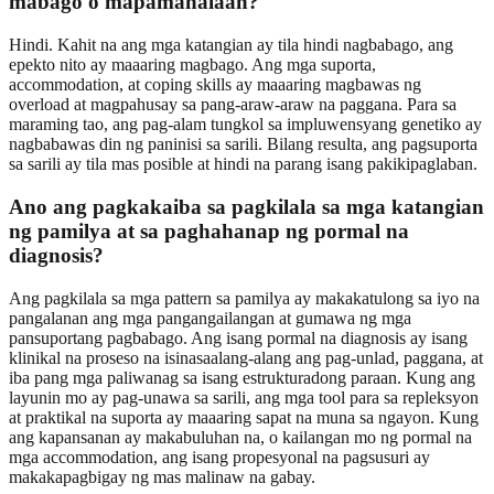
mabago o mapamahalaan?
Hindi. Kahit na ang mga katangian ay tila hindi nagbabago, ang
epekto nito ay maaaring magbago. Ang mga suporta,
accommodation, at coping skills ay maaaring magbawas ng
overload at magpahusay sa pang-araw-araw na paggana. Para sa
maraming tao, ang pag-alam tungkol sa impluwensyang genetiko ay
nagbabawas din ng paninisi sa sarili. Bilang resulta, ang pagsuporta
sa sarili ay tila mas posible at hindi na parang isang pakikipaglaban.
Ano ang pagkakaiba sa pagkilala sa mga katangian
ng pamilya at sa paghahanap ng pormal na
diagnosis?
Ang pagkilala sa mga pattern sa pamilya ay makakatulong sa iyo na
pangalanan ang mga pangangailangan at gumawa ng mga
pansuportang pagbabago. Ang isang pormal na diagnosis ay isang
klinikal na proseso na isinasaalang-alang ang pag-unlad, paggana, at
iba pang mga paliwanag sa isang estrukturadong paraan. Kung ang
layunin mo ay pag-unawa sa sarili, ang mga tool para sa repleksyon
at praktikal na suporta ay maaaring sapat na muna sa ngayon. Kung
ang kapansanan ay makabuluhan na, o kailangan mo ng pormal na
mga accommodation, ang isang propesyonal na pagsusuri ay
makakapagbigay ng mas malinaw na gabay.