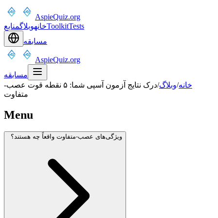
AspieQuiz.org
Tests
Toolkit
خانه
وبلاگ
منابع
مسابقه
AspieQuiz.org
مسابقه
خانه
/
وبلاگ
/
درک نتایج آزمون آسپی شما: ۵ نقطه قوت عصب‌-
متفاوت
Menu
ویژگی‌های عصب‌-متفاوت واقعاً چه هستند؟