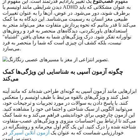
مفهوم
عصب‌تنوع
یک تغییر پارادایم قدرتمند است. این مفهوم از
دیدن شرایطی مانند اوتیسم یا ADHD به عنوان مشکلاتی که باید
برطرف شوند، دور می‌شود. در عوض، آن‌ها را به عنوان تغییرات
طبیعی مغز انسان به رسمیت می‌شناسد. این دیدگاه به ما کمک
می‌کند تا قدر بدانیم که نحوه پردازش متفاوت مغز می‌تواند منجر به
استعدادهای باورنکردنی، دیدگاه‌های منحصر به فرد و روش‌های
نوآورانه تفکر شود. درک ویژگی‌های شما به معنای یافتن "اشتباه"
نیست، بلکه کشف آن چیزی است که شما را منحصر به فرد
می‌سازد.
چگونه آزمون آسپی به شناسایی این ویژگی‌ها کمک
می‌کند
ابزارهایی مانند آزمون آسپی به گونه‌ای طراحی شده‌اند که مانند آینه
عمل کنند و ویژگی‌های بالقوه مرتبط با طیف اوتیسم را منعکس
کنند. با پاسخ دادن به سوالات در مورد تجربیات و ترجیحات خود،
می‌توانید الگویی از سبک شناختی و اجتماعی خود را مشاهده کنید.
این آزمون چارچوبی برای خوداندیشی فراهم می‌کند و به شما کمک
می‌کند تا ارتباط بین احساسات منزوی و ویژگی‌های عصب‌-متفاوت
شناخته شده را درک کنید. این یک گام اول محرمانه و روشنگرانه در
خودارزیابی شماست که به عنوان یک
آزمون آنلاین آسپرگر
در
دسترس است.