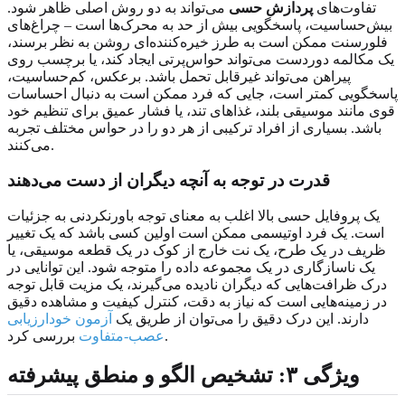
تفاوت‌های
پردازش حسی
می‌تواند به دو روش اصلی ظاهر شود.
بیش‌حساسیت، پاسخگویی بیش از حد به محرک‌ها است – چراغ‌های
فلورسنت ممکن است به طرز خیره‌کننده‌ای روشن به نظر برسند،
یک مکالمه دوردست می‌تواند حواس‌پرتی ایجاد کند، یا برچسب روی
پیراهن می‌تواند غیرقابل تحمل باشد. برعکس، کم‌حساسیت،
پاسخگویی کمتر است، جایی که فرد ممکن است به دنبال احساسات
قوی مانند موسیقی بلند، غذاهای تند، یا فشار عمیق برای تنظیم خود
باشد. بسیاری از افراد ترکیبی از هر دو را در حواس مختلف تجربه
می‌کنند.
قدرت در توجه به آنچه دیگران از دست می‌دهند
یک پروفایل حسی بالا اغلب به معنای توجه باورنکردنی به جزئیات
است. یک فرد اوتیسمی ممکن است اولین کسی باشد که یک تغییر
ظریف در یک طرح، یک نت خارج از کوک در یک قطعه موسیقی، یا
یک ناسازگاری در یک مجموعه داده را متوجه شود. این توانایی در
درک ظرافت‌هایی که دیگران نادیده می‌گیرند، یک مزیت قابل توجه
در زمینه‌هایی است که نیاز به دقت، کنترل کیفیت و مشاهده دقیق
دارند. این درک دقیق را می‌توان از طریق یک
آزمون خودارزیابی
بررسی کرد.
عصب‌-متفاوت
ویژگی ۳: تشخیص الگو و منطق پیشرفته