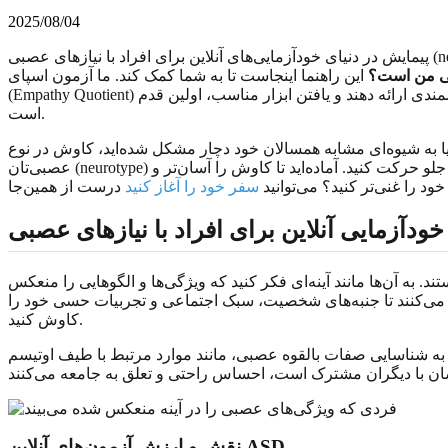
2025/08/04
بی من است؟
این راهنما اینجاست تا به شما کمک کند. ما آزمون اسپای (Aspie Quiz) را با سایر ابزارهای برجسته مانند AQ، RAADS-R و پرسشنامه همدلی
(Empathy Quotient) مقایسه خواهیم کرد و به شما در انتخاب بهترین نقطه شروع برای سفر خودکشفیتان یاری می‌رسانیم. این ابزارها می‌توانند بینش‌های ارزشمندی ارائه دهند و یافتن ابزار مناسب، اولین قدم
است.
ا به شیوه‌ای مشابه همسالان خود دچار مشکل شده‌اید، کاوش در نوع
عصبی‌تان (neurotype) می‌تواند تجربه‌ای توانمندساز باشد. این راهنما رایج‌ترین ارزیابی‌های آنلاین را روشن می‌کند و به شما وضوحی می‌بخشد تا با اطمینان به جلو حرکت کنید. آماده‌اید تا کاوش را آسان‌تر و
ود را غنی‌تر کنید؟ می‌توانید
سفر خود را آغاز کنید
ودآزمایی آنلاین برای افراد با نیازهای عصبی
. به آن‌ها مانند آینه‌ای فکر کنید که ویژگی‌ها و الگوهایی را منعکس
ک می‌کنند تا جنبه‌های شخصیت، سبک اجتماعی و تجربیات حسی خود را
کاوش کنید.
بالقوه عصبی، مانند موارد مرتبط با طیف اوتیسم (ASD) کمک می‌کنند. آن‌ها می‌توانند احساسات شما را تأیید کرده و چارچوبی برای درک نقاط قوت و چالش‌های منحصربه‌فرد
نقش و ارزش آزمون‌های آنلاین ASD