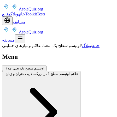
AspieQuiz.org
Tests
Toolkit
خانه
وبلاگ
منابع
مسابقه
AspieQuiz.org
مسابقه
خانه
/
وبلاگ
/
اوتیسم سطح یک: معنا، علائم و نیازهای حمایتی
Menu
اوتیسم سطح یک یعنی چه؟
علائم اوتیسم سطح 1 در بزرگسالان، دختران و زنان