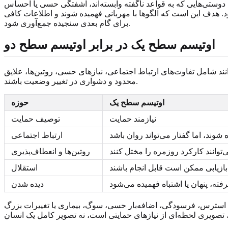
تی‌هایی که به قواعد ناگفته وابسته‌اند، آشفتگی حسی یا احساس
. هدف این است که الگوها با مهربانی فهمیده شوند و اطلاعات کافی
برای گام بعدی سنجیده جمع‌آوری شود.
اوتیسم سطح یک در برابر اوتیسم سطح دو
شامل تفاوت‌های ارتباط اجتماعی، نیازهای حسی، روتین‌ها، علایق
محدود و دشواری در تغییر وضعیت باشند.
اوتیسم سطح یک
حوزه
نیازمند حمایت
توصیف حمایت
ند، اما گفتار می‌تواند روان باشد
ارتباط اجتماعی
‌توانند کارکرد روزمره را مختل کنند
روتین‌ها و انعطاف‌پذیری
 بازیابی ممکن است قابل انجام باشند
استقلال
رفته، پنهان یا اشتباه فهمیده می‌شود
دیده شدن
ییر کنند. فرد ممکن است در محیطی آرام و قابل پیش‌بینی سطح 1 به نظر برسد و هنگام استرس، فرسودگی، اضافه‌بار حسی، سوگ، بیماری یا تغییرات بزرگ