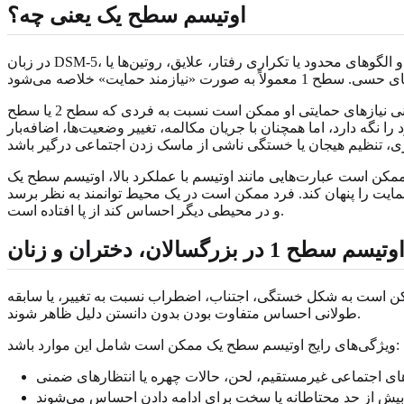
اوتیسم سطح یک یعنی چه؟
در زبان DSM-5، سطح‌های حمایت در اوتیسم توضیح می‌دهند که فرد در حال حاضر در دو حوزه گسترده به چه میزان حمایت نیاز دارد: ارتباط اجتماعی، و الگوهای محدود یا تکراری رفتار، علایق، روتین‌ها یا
این عبارت مهم است. اوتیسم سطح یک به معنای «تقریباً اوتیستیک نبودن» نیست و به این معنا هم نیست که فرد چالش‌های واقعی ندارد. یعنی نیازهای حمایتی او ممکن است نسبت به فردی که سطح 2 یا سطح
گه دارد، اما همچنان با جریان مکالمه، تغییر وضعیت‌ها، اضافه‌بار
ممکن است عبارت‌هایی مانند اوتیسم با عملکرد بالا، اوتیسم سطح یک
 حمایت را پنهان کند. فرد ممکن است در یک محیط توانمند به نظر برسد
و در محیطی دیگر احساس کند از پا افتاده است.
طح 1 در بزرگسالان، دختران و زنان
شانه‌ها ممکن است به شکل خستگی، اجتناب، اضطراب نسبت به تغییر، یا سابقه
طولانی احساس متفاوت بودن بدون دانستن دلیل ظاهر شوند.
ویژگی‌های رایج اوتیسم سطح یک ممکن است شامل این موارد باشد: