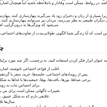
. در روابط، ممکن است وفادار و باملاحظه باشید اما همچنان اشاره‌ها 
ا بسیاری از زنان و دختران زود یاد می‌گیرند پنهان‌سازی کنند. پنهان
ی دیگران طبیعی به نظر می‌رسد. مردان نیز می‌توانند پنهان‌سازی کنند،
می‌شود که ویژگی‌ها به درون‌گرایی، لجاجت، اضطراب، تمرکز فنی یا ناپختگی اجتماعی نسبت داده می‌شوند.
ه این است که آیا زندگی شما الگویی طولانی‌مدت از تفاوت‌های اجتماعی،
چک
اغلب از قواعد اجتماعی نانوشته، اشاره‌های غیرمستقیم یا پویایی‌های گروهی در حال تغییر گیج می‌شوم.
پس از رویدادهای اجتماعی، جلسه‌ها، خرید، سفر یا گردهمایی‌های خانوادگی به زمان بازیابی بیشتری از حد انتظار نیاز دارم.
برخی صداها، نورها، بافت‌ها، بوها، جمعیت‌ها یا غذاها به شکل غیرمعمول شدید یا سخت برای نادیده گرفتن احساس می‌شوند.
برای احساس ثبات به روتین‌ها، برنامه‌ها، متن‌ها، فهرست‌ها یا کارهای تکراری تکیه می‌کنم.
تغییرات ناگهانی ممکن است برای من بسیار بزرگ‌تر از آنچه برای دیگران به نظر می‌رسد احساس شوند.
علایقی دارم که به شکل عمیق، پرجزئیات یا مرکزی در نحوه گذراندن زمانم درگیرکننده می‌شوند.
سال‌ها تلاش کرده‌ام «عادی» به نظر برسم و از این تلاش فرسوده شده‌ام.