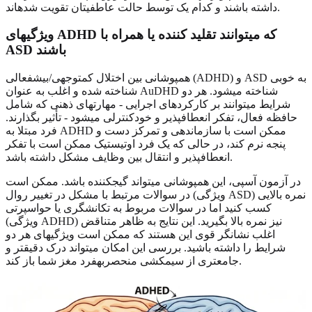
داشته باشند و کدام یک توسط حالت عاطفیتان تقویت شدهاند.
ویژگیهای ADHD که میتوانند تقلید کننده یا همراه با
ASD باشند
همپوشانی بین اختلال کمتوجهی/بیشفعالی (ADHD) و ASD به خوبی
شناخته شده و اغلب به عنوان AuDHD شناخته میشود. هر دو
شرایط میتوانند بر کارکردهای اجرایی - مهارتهای ذهنی که شامل
حافظه فعال، تفکر انعطافپذیر و خودکنترلی میشود - تأثیر بگذارند.
فرد مبتلا به ADHD ممکن است با سازماندهی و تمرکز دست و
پنجه نرم کند، در حالی که یک فرد اوتیستیک ممکن است با تفکر
انعطافپذیر و انتقال بین وظایف مشکل داشته باشد.
در آزمون آسپی، این همپوشانی میتواند گیجکننده باشد. ممکن است
در سوالات مرتبط با مشکل در تغییر روال (ویژگی ASD) نمره بالایی
کسب کنید اما در سوالات مربوط به تکانشگری یا حواسپرتی
(ویژگی ADHD) نیز نمره بالا بگیرید. این نتایج به ظاهر متناقض
اغلب نشانگر قوی این هستند که ممکن است ویژگیهای هر دو
شرایط را داشته باشید. بررسی این امکان میتواند درک دقیقتر و
جامعتری از سیمکشی منحصربهفرد مغز شما باز کند.