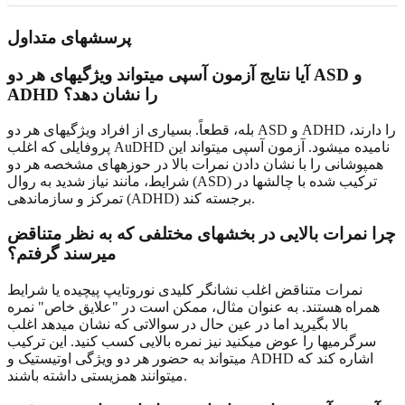
پرسشهای متداول
آیا نتایج آزمون آسپی میتواند ویژگیهای هر دو ASD و
ADHD را نشان دهد؟
بله، قطعاً. بسیاری از افراد ویژگیهای هر دو ASD و ADHD را دارند،
پروفایلی که اغلب AuDHD نامیده میشود. آزمون آسپی میتواند این
همپوشانی را با نشان دادن نمرات بالا در حوزههای مشخصه هر دو
شرایط، مانند نیاز شدید به روال (ASD) ترکیب شده با چالشها در
تمرکز و سازماندهی (ADHD) برجسته کند.
چرا نمرات بالایی در بخشهای مختلفی که به نظر متناقض
میرسند گرفتم؟
نمرات متناقض اغلب نشانگر کلیدی نوروتایپ پیچیده یا شرایط
همراه هستند. به عنوان مثال، ممکن است در "علایق خاص" نمره
بالا بگیرید اما در عین حال در سوالاتی که نشان میدهد اغلب
سرگرمیها را عوض میکنید نیز نمره بالایی کسب کنید. این ترکیب
میتواند به حضور هر دو ویژگی اوتیستیک و ADHD اشاره کند که
میتوانند همزیستی داشته باشند.