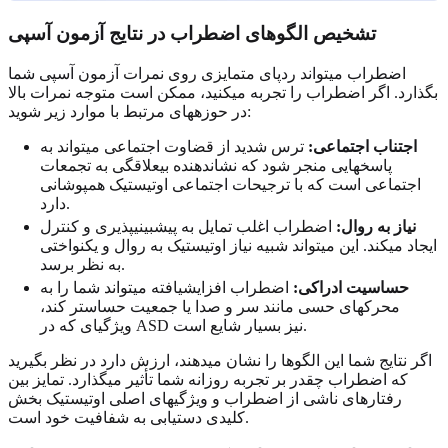
تشخیص الگوهای اضطراب در نتایج آزمون آسپی
اضطراب میتواند ردپای متمایزی روی نمرات آزمون آسپی شما
بگذارد. اگر اضطراب را تجربه میکنید، ممکن است متوجه نمرات بالا
در حوزههای مرتبط با موارد زیر شوید:
اجتناب اجتماعی:
ترس شدید از قضاوت اجتماعی میتواند به
پاسخهایی منجر شود که نشاندهنده بیعلاقگی به تجمعات
اجتماعی است که با ترجیحات اجتماعی اوتیستیک همپوشانی
دارد.
نیاز به روال:
اضطراب اغلب تمایل به پیشبینیپذیری و کنترل
ایجاد میکند. این میتواند شبیه نیاز اوتیستیک به روال و یکنواختی
به نظر برسد.
حساسیت ادراکی:
اضطراب افزایشیافته میتواند شما را به
محرکهای حسی مانند سر و صدا یا جمعیت حساستر کند،
ویژگیای که در ASD نیز بسیار شایع است.
اگر نتایج شما این الگوها را نشان میدهند، ارزش دارد در نظر بگیرید
که اضطراب چقدر بر تجربه روزانه شما تأثیر میگذارد. تمایز بین
رفتارهای ناشی از اضطراب و ویژگیهای اصلی اوتیستیک بخش
کلیدی دستیابی به شفافیت خود است.