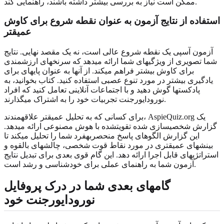
ممکن است نیاز به بررسی بیشتر داشته باشند، راهنمایی کند.
استفاده از نتایج آزمون به عنوان نقطه شروع برای کاوش
عمیقتر
آزمون آسپی یک نقطه شروع عالی است، نه یک مقصد نهایی. نتایج
شما تصویری از ویژگیهای شما ارائه میدهد که سرنخهای ارزشمندی
برای کاوش بیشتر فراهم میکند. از آنها به عنوان پایهای برای
یادگیری بیشتر در مورد تنوع عصبی استفاده کنید. کتاب بخوانید، به
پادکستها گوش دهید و با اجتماعات آنلاینی تعامل کنید که افراد
نورودایورجنت تجربیات خود را به اشتراک میگذارند.
برای کسانی که به تحلیل عمیقتر علاقهمندند، AspieQuiz.org یک
گزارش شخصیسازی شده تقویتشده با هوش مصنوعی ارائه میدهد.
این گزارش الگوهای پاسخ منحصربهفرد شما را تحلیل میکند تا
بینشهای عمیقتری در مورد نقاط قوت شخصی، چالشهای بالقوه و
استراتژیهای قابل اجرا ارائه دهد. این گام قوی بعدی برای تبدیل نتایج
آزمون شما به راهنمای عملی برای خودشناسی و رشد است.
گامهای بعدی شما در درک پروفایل
نورودایورجنت خود