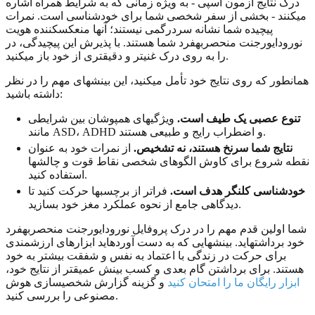
درک نتایج آزمون آسپی - به ویژه زمانی که به شرایط همراه اشاره
میکنند - بخشی از سفر شخصی شما برای خودشناسی است. نمرات
پیچیده شما نشانه سردرگمی نیستند؛ آنها منعکسکننده هویت
نورودایورجنت منحصربهفرد شما هستند. با پذیرش این پیچیدگی، در
را به روی درک غنیتر و دقیقتری از خود باز میکنید.
همانطور که روی نتایج خود تأمل میکنید، این بینشهای مهم را در نظر
داشته باشید:
تنوع عصبی یک طیف است.
ویژگیهای همپوشان بین شرایطی
مانند ASD، ADHD و اضطراب رایج و طبیعی هستند.
نتایج شما سرنخ هستند، نه تشخیص.
از نمرات خود به عنوان
نقطه شروع برای کاوش الگوهای شخصی نقاط قوت و چالشها
استفاده کنید.
خودشناسی کلنگر هدف است.
فراتر از برچسبها حرکت کنید تا
دیدگاهی جامع از نحوه عملکرد مغز خود بسازید.
شما اولین قدم مهم را در درک پروفایل نورودایورجنت منحصربهفرد
خود برداشتهاید. بینشهایی که به دست آوردهاید ابزارهای ارزشمندی
برای حرکت در زندگی با اعتماد به نفس و شفقت بیشتر به خود
هستند. برای برداشتن گام بعدی و کسب بینش عمیقتر از نتایج خود،
ابزار رایگان ما را امتحان کنید
و گزینه گزارش شخصیسازی هوش
مصنوعی را بررسی کنید.