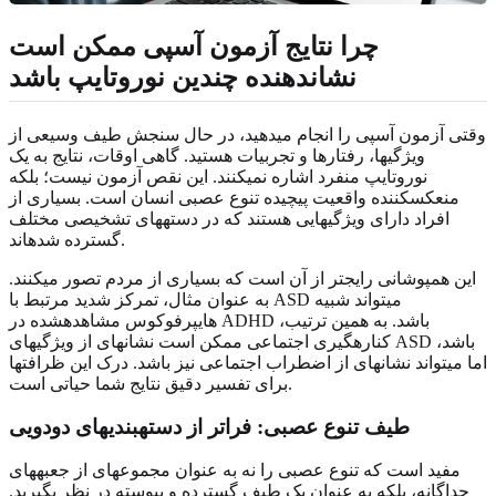
چرا نتایج آزمون آسپی ممکن است
نشاندهنده چندین نوروتایپ باشد
وقتی آزمون آسپی را انجام میدهید، در حال سنجش طیف وسیعی از
ویژگیها، رفتارها و تجربیات هستید. گاهی اوقات، نتایج به یک
نوروتایپ منفرد اشاره نمیکنند. این نقص آزمون نیست؛ بلکه
منعکسکننده واقعیت پیچیده تنوع عصبی انسان است. بسیاری از
افراد دارای ویژگیهایی هستند که در دستههای تشخیصی مختلف
گسترده شدهاند.
این همپوشانی رایجتر از آن است که بسیاری از مردم تصور میکنند.
به عنوان مثال، تمرکز شدید مرتبط با ASD میتواند شبیه
هایپرفوکوس مشاهدهشده در ADHD باشد. به همین ترتیب،
کنارهگیری اجتماعی ممکن است نشانهای از ویژگیهای ASD باشد،
اما میتواند نشانهای از اضطراب اجتماعی نیز باشد. درک این ظرافتها
برای تفسیر دقیق نتایج شما حیاتی است.
طیف تنوع عصبی: فراتر از دستهبندیهای دودویی
مفید است که تنوع عصبی را نه به عنوان مجموعهای از جعبههای
جداگانه، بلکه به عنوان یک طیف گسترده و پیوسته در نظر بگیرید.