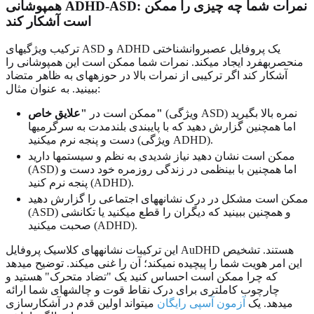
همپوشانی ADHD-ASD: نمرات شما چه چیزی را ممکن
است آشکار کند
ترکیب ویژگیهای ASD و ADHD یک پروفایل عصبروانشناختی
منحصربهفرد ایجاد میکند. نمرات شما ممکن است این همپوشانی را
آشکار کند اگر ترکیبی از نمرات بالا در حوزههای به ظاهر متضاد
ببینید. به عنوان مثال:
(ویژگی ASD) نمره بالا بگیرید
"علایق خاص"
ممکن است در
اما همچنین گزارش دهید که با پایبندی بلندمدت به سرگرمیها
دست و پنجه نرم میکنید (ویژگی ADHD).
ممکن است نشان دهید نیاز شدیدی به نظم و سیستمها دارید
(ASD) اما همچنین با بینظمی در زندگی روزمره خود دست و
پنجه نرم کنید (ADHD).
ممکن است مشکل در درک نشانههای اجتماعی را گزارش دهید
(ASD) و همچنین ببینید که دیگران را قطع میکنید یا تکانشی
صحبت میکنید (ADHD).
این ترکیبات نشانههای کلاسیک پروفایل AuDHD هستند. تشخیص
این امر هویت شما را پیچیده نمیکند؛ آن را غنی میکند. توضیح میدهد
که چرا ممکن است احساس کنید یک "تضاد متحرک" هستید و
چارچوب کاملتری برای درک نقاط قوت و چالشهای شما ارائه
میدهد. یک
آزمون آسپی رایگان
میتواند اولین قدم در آشکارسازی