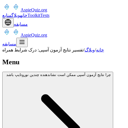
AspieQuiz.org
Tests
Toolkit
خانه
وبلاگ
منابع
مسابقه
AspieQuiz.org
مسابقه
خانه
/
وبلاگ
/
تفسیر نتایج آزمون آسپی: درک شرایط همراه
Menu
چرا نتایج آزمون آسپی ممکن است نشاندهنده چندین نوروتایپ باشد