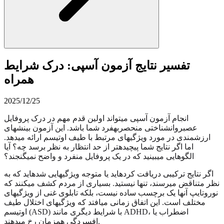
تفسیر نتایج آزمون آسپی: درک شرایط
همراه
2025/12/25
انجام آزمون آسپی میتواند اولین قدم مهم در درک پروفایل
عصبروانشناختی منحصربهفرد شما باشد. این آزمون بینشهای
ارزشمندی در مورد ویژگیهای مرتبط با طیف اوتیسم ارائه میدهد.
اما اگر نتایج شما پیچیدهتر از حد انتظار به نظر برسد چه؟ آیا
الگوهایی میبینید که در یک پروفایل منفرد و واضح نمیگنجند؟
اگر نتایج ترکیبی دریافت کردهاید یا متوجه ویژگیهایی شدهاید که به
نظر متناقض میرسند، تنها نیستید. بسیاری از مردم کشف میکنند که
نوروتایپ آنها یک برچسب ساده نیست، بلکه تابلوی غنی از ویژگیهای
مختلف است. این اتفاق زمانی میافتد که ویژگیهای اختلال طیف
اوتیسم (ASD) با شرایط دیگری مانند ADHD، اضطراب یا
افسردگی همزمان رخ میدهند.