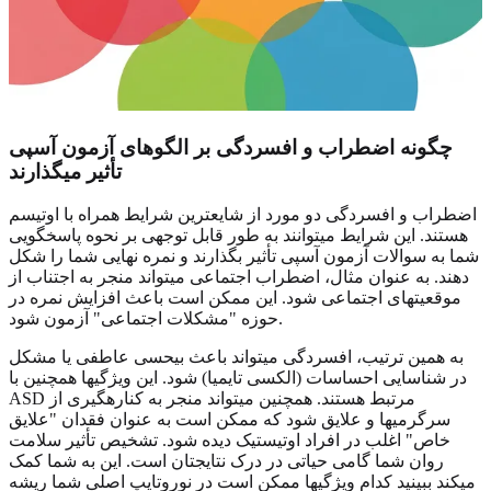
چگونه اضطراب و افسردگی بر الگوهای آزمون آسپی
تأثیر میگذارند
اضطراب و افسردگی دو مورد از شایعترین شرایط همراه با اوتیسم
هستند. این شرایط میتوانند به طور قابل توجهی بر نحوه پاسخگویی
شما به سوالات آزمون آسپی تأثیر بگذارند و نمره نهایی شما را شکل
دهند. به عنوان مثال، اضطراب اجتماعی میتواند منجر به اجتناب از
موقعیتهای اجتماعی شود. این ممکن است باعث افزایش نمره در
حوزه "مشکلات اجتماعی" آزمون شود.
به همین ترتیب، افسردگی میتواند باعث بیحسی عاطفی یا مشکل
در شناسایی احساسات (الکسی تایمیا) شود. این ویژگیها همچنین با
ASD مرتبط هستند. همچنین میتواند منجر به کنارهگیری از
سرگرمیها و علایق شود که ممکن است به عنوان فقدان "علایق
خاص" اغلب در افراد اوتیستیک دیده شود. تشخیص تأثیر سلامت
روان شما گامی حیاتی در درک نتایجتان است. این به شما کمک
میکند ببینید کدام ویژگیها ممکن است در نوروتایپ اصلی شما ریشه