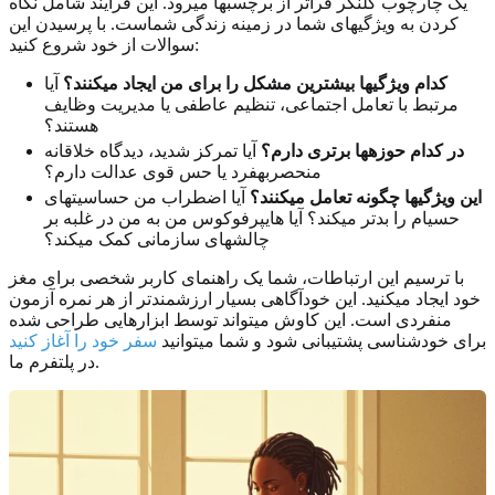
یک چارچوب کلنگر فراتر از برچسبها میرود. این فرآیند شامل نگاه
کردن به ویژگیهای شما در زمینه زندگی شماست. با پرسیدن این
سوالات از خود شروع کنید:
کدام ویژگیها بیشترین مشکل را برای من ایجاد میکنند؟
آیا
مرتبط با تعامل اجتماعی، تنظیم عاطفی یا مدیریت وظایف
هستند؟
در کدام حوزهها برتری دارم؟
آیا تمرکز شدید، دیدگاه خلاقانه
منحصربهفرد یا حس قوی عدالت دارم؟
این ویژگیها چگونه تعامل میکنند؟
آیا اضطراب من حساسیتهای
حسیام را بدتر میکند؟ آیا هایپرفوکوس من به من در غلبه بر
چالشهای سازمانی کمک میکند؟
با ترسیم این ارتباطات، شما یک راهنمای کاربر شخصی برای مغز
خود ایجاد میکنید. این خودآگاهی بسیار ارزشمندتر از هر نمره آزمون
منفردی است. این کاوش میتواند توسط ابزارهایی طراحی شده
برای خودشناسی پشتیبانی شود و شما میتوانید
سفر خود را آغاز کنید
در پلتفرم ما.