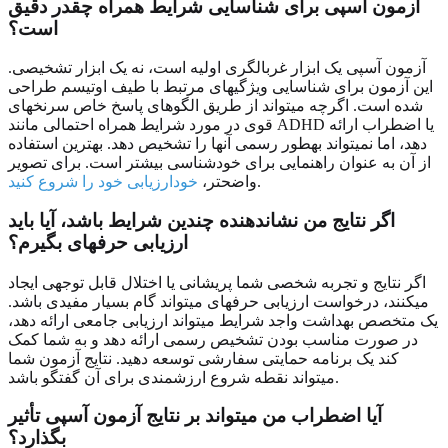
آزمون آسپی برای شناسایی شرایط همراه چقدر دقیق
است؟
آزمون آسپی یک ابزار غربالگری اولیه است، نه یک ابزار تشخیصی.
این آزمون برای شناسایی ویژگیهای مرتبط با طیف اوتیسم طراحی
شده است. اگرچه میتواند از طریق الگوهای پاسخ خاص سرنخهای
قوی در مورد شرایط همراه احتمالی مانند ADHD یا اضطراب ارائه
دهد، اما نمیتواند بهطور رسمی آنها را تشخیص دهد. بهترین استفاده
از آن به عنوان راهنمایی برای خودشناسی بیشتر است. برای تصویر
.
واضحتر،
خودارزیابی خود را شروع کنید
اگر نتایج من نشاندهنده چندین شرایط باشد، آیا باید
ارزیابی حرفهای بگیرم؟
اگر نتایج و تجربه شخصی شما پریشانی یا اختلال قابل توجهی ایجاد
میکنند، درخواست ارزیابی حرفهای میتواند گام بسیار مفیدی باشد.
یک متخصص بهداشت واجد شرایط میتواند ارزیابی جامعی ارائه دهد،
در صورت مناسب بودن تشخیص رسمی ارائه دهد و به شما کمک
کند یک برنامه حمایتی سفارشی توسعه دهید. نتایج آزمون شما
میتواند نقطه شروع ارزشمندی برای آن گفتگو باشد.
آیا اضطراب من میتواند بر نتایج آزمون آسپی تأثیر
بگذارد؟