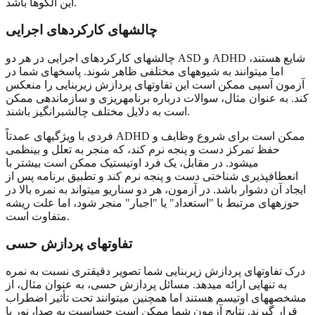
این الگوها باشد.
چالشهای کارکردهای اجرایی
چالشهای کارکردهای اجرایی در هر دو ASD و ADHD شایع هستند،
اما میتوانند به شیوههای مختلفی ظاهر شوند. پاسخهای شما در
آزمون آسپی ممکن است این تفاوتهای پردازش زیربنایی را منعکس
کند. به عنوان مثال، سوالات درباره برنامهریزی و سازماندهی ممکن
است به دلایل مختلف چالشبرانگیز باشند.
فردی با ویژگیهای عمدتاً ADHD ممکن است برای شروع وظایف و
حفظ تمرکز دست و پنجه نرم کند، که منجر به تعلل و بینظمی
میشود. در مقابل، یک فرد اوتیستیک ممکن است بیشتر با
انعطافپذیری شناختی دست و پنجه نرم کند و تطبیق برنامه پس از
ایجاد آن دشوار باشد. در آزمون، هر دو سناریو میتواند به نمره بالا در
حوزههای مرتبط با "استعداد" یا "اجبار" منجر شود، اما علت ریشه
متفاوت است.
تفاوتهای پردازش حسی
درک تفاوتهای پردازش زیربنایی شما تصویر دقیقتری نسبت به نمره
به تنهایی ارائه میدهد. مسائل پردازش حسی، به عنوان مثال، از
مشخصههای اوتیسم هستند اما همچنین میتوانند تحت تأثیر اضطراب
قرار گیرند. نتایج آزمون شما ممکن است حساسیت به صدا، نور یا