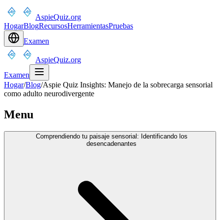
AspieQuiz.org
Hogar
Blog
Recursos
Herramientas
Pruebas
Examen
AspieQuiz.org
Examen
Hogar
/
Blog
/
Aspie Quiz Insights: Manejo de la sobrecarga sensorial
como adulto neurodivergente
Menu
Comprendiendo tu paisaje sensorial: Identificando los
desencadenantes