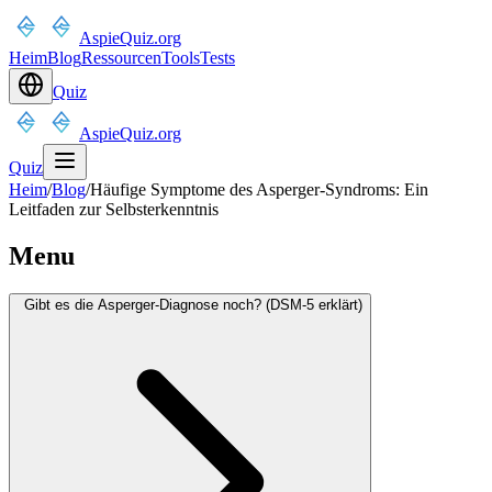
AspieQuiz.org
Heim
Blog
Ressourcen
Tools
Tests
Quiz
AspieQuiz.org
Quiz
Heim
/
Blog
/
Häufige Symptome des Asperger-Syndroms: Ein
Leitfaden zur Selbsterkenntnis
Menu
Gibt es die Asperger-Diagnose noch? (DSM-5 erklärt)