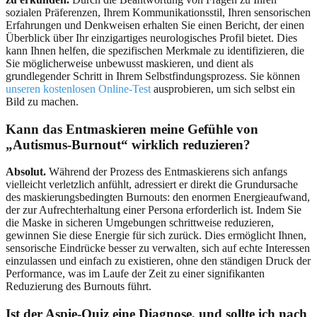
sozialen Präferenzen, Ihrem Kommunikationsstil, Ihren sensorischen
Erfahrungen und Denkweisen erhalten Sie einen Bericht, der einen
Überblick über Ihr einzigartiges neurologisches Profil bietet. Dies
kann Ihnen helfen, die spezifischen Merkmale zu identifizieren, die
Sie möglicherweise unbewusst maskieren, und dient als
grundlegender Schritt in Ihrem Selbstfindungsprozess. Sie können
unseren kostenlosen Online-Test
ausprobieren, um sich selbst ein
Bild zu machen.
Kann das Entmaskieren meine Gefühle von
„Autismus-Burnout“ wirklich reduzieren?
Absolut.
Während der Prozess des Entmaskierens sich anfangs
vielleicht verletzlich anfühlt, adressiert er direkt die Grundursache
des maskierungsbedingten Burnouts: den enormen Energieaufwand,
der zur Aufrechterhaltung einer Persona erforderlich ist. Indem Sie
die Maske in sicheren Umgebungen schrittweise reduzieren,
gewinnen Sie diese Energie für sich zurück. Dies ermöglicht Ihnen,
sensorische Eindrücke besser zu verwalten, sich auf echte Interessen
einzulassen und einfach zu existieren, ohne den ständigen Druck der
Performance, was im Laufe der Zeit zu einer signifikanten
Reduzierung des Burnouts führt.
Ist der Aspie-Quiz eine Diagnose, und sollte ich nach