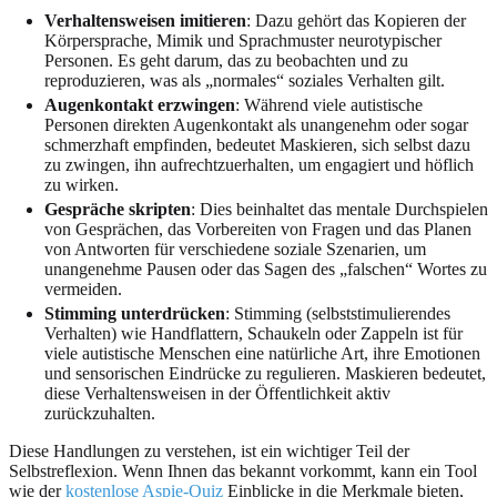
Verhaltensweisen imitieren
: Dazu gehört das Kopieren der
Körpersprache, Mimik und Sprachmuster neurotypischer
Personen. Es geht darum, das zu beobachten und zu
reproduzieren, was als „normales“ soziales Verhalten gilt.
Augenkontakt erzwingen
: Während viele autistische
Personen direkten Augenkontakt als unangenehm oder sogar
schmerzhaft empfinden, bedeutet Maskieren, sich selbst dazu
zu zwingen, ihn aufrechtzuerhalten, um engagiert und höflich
zu wirken.
Gespräche skripten
: Dies beinhaltet das mentale Durchspielen
von Gesprächen, das Vorbereiten von Fragen und das Planen
von Antworten für verschiedene soziale Szenarien, um
unangenehme Pausen oder das Sagen des „falschen“ Wortes zu
vermeiden.
Stimming unterdrücken
: Stimming (selbststimulierendes
Verhalten) wie Handflattern, Schaukeln oder Zappeln ist für
viele autistische Menschen eine natürliche Art, ihre Emotionen
und sensorischen Eindrücke zu regulieren. Maskieren bedeutet,
diese Verhaltensweisen in der Öffentlichkeit aktiv
zurückzuhalten.
Diese Handlungen zu verstehen, ist ein wichtiger Teil der
Selbstreflexion. Wenn Ihnen das bekannt vorkommt, kann ein Tool
wie der
kostenlose Aspie-Quiz
Einblicke in die Merkmale bieten,