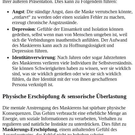
Ihrer äußeren Präsentation. Dies kann zu Folgendem führen:
Angst
: Die ständige Angst, dass die Maske verrutschen könnte,
„entlarvt“ zu werden oder einen sozialen Fehler zu machen,
erzeugt chronische Angstzustände.
Depression
: Gefühle der Einsamkeit und Isolation können
gedeihen, selbst wenn man von Menschen umgeben ist, weil
sich die Verbindungen inauthentisch anfühlen. Der Aufwand
des Maskierens kann auch zu Hoffnungslosigkeit und
Depression führen.
Identitätsverwirrung
: Nach Jahren oder sogar Jahrzehnten
des Maskierens verlieren viele Individuen ihr Selbstverständnis.
Sie können Schwierigkeiten haben zu wissen, wer sie wirklich
sind, was sie wirklich genießen oder wie sie sich wirklich
fühlen, da ihre Identität mit der von ihnen geschaffenen
Persona verknüpft ist.
Physische Erschöpfung & sensorische Überlastung
Die mentale Anstrengung des Maskierens hat spürbare physische
Konsequenzen. Das Gehirn verbraucht eine erhebliche Menge an
Energie, um soziale Informationen zu verarbeiten, Verhalten zu
regulieren und natürliche Instinkte zu unterdrücken. Dies führt zu
Maskierungs-Erschöpfung
, einem anhaltenden Gefühl des
Ausgelaugtseins, das Schlaf nicht zu beheben scheint.