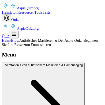
AspieQuiz.org
Heim
Blog
Ressourcen
Tools
Tests
Quiz
AspieQuiz.org
Quiz
Heim
/
Blog
/
Autistisches Maskieren & Der Aspie-Quiz: Beginnen
Sie Ihre Reise zum Entmaskieren
Menu
Verständnis von autistischem Maskieren & Camouflaging