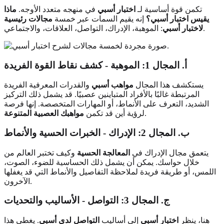
تكمن قوة أساسية لـ
اختبار أسبي
في منهجه متعدد الأوجه.
ماذا
يقيس اختبار أسبي؟
إنه يقيم السمات عبر خمسة
مجالات رئيسية
: الموهبة، الإدراك، التواصل، العلاقات، والاجتماعي.
لاختبار أسبي
أ. المجال 1: الموهبة - كشف نقاط القوة الفريدة
يستكشف هذا المجال
مواهب أسبي
والقدرات المعرفية الفريدة
المرتبطة غالبًا بالأفراد المتباينين عصبيًا. قد يشمل ذلك التركيز
الشديد، التعرف على الأنماط، أو المهارات المتخصصة. إنها فرصة
.
لرؤية أين قد تكمن
مواهبك العصبية المتنوعة
ب. المجال 2: الإدراك - الخبرات الحسية والأنماط
يتعمق مجال الإدراك في
المعالجة الحسية
وكيف تختبر العالم من
خلال حواسك. يمكن أن يشمل ذلك الحساسية للضوء، الصوت،
اللمس، أو طريقة فريدة لملاحظة التفاصيل والأنماط التي قد يغفلها
الآخرون.
ج. المجال 3: التواصل - الأساليب والتحديات
هنا، ينظر
اختبار أسبي
إلى أساليب
التواصل لدى أسبي
. يغطي هذا