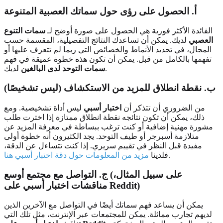
أ. الحصول على رؤى حول سماتك العصبية المتنوعة
الفائدة الأكثر فورية هي الحصول على صورة أوضح لـ
سمات التنوع
العصبي
لديك. يمكن أن تساعدك النتائج التفصيلية، المقسمة حسب
المجال، في تحديد الأنماط والخصائص التي ربما لم تتعرف عليها أو
تفهمها بالكامل من قبل. يمكن أن تكون هذه خطوة عميقة في فهم
لديك.
سمات التوحد لدى البالغين
ب. نقطة انطلاق للمزيد من الاستكشاف (ليس تشخيصًا)
من الضروري أن تتذكر أن
اختبار أسبي
ليس أداة تشخيصية. ومع
ذلك، يمكن أن تكون نتائجه نقطة انطلاق ممتازة إذا اخترت طلب
مشورة مهنية إضافية أو كنت ترغب ببساطة في معرفة المزيد عن
متلازمة أسبرجر أو طيف التوحد. يجد الكثيرون أنه خطوة أولى
مفيدة قبل النظر في تقييم سريري. إذا كنت تتساءل عن الدقة،
.
فلدينا
مزيد من المعلومات حول دقة اختبار أسبي هنا
ج. التواصل مع مجتمع أوسع (على سبيل المثال،
مناقشات اختبار أسبي على Reddit)
يمكن أن يساعد فهم سماتك أيضًا في التواصل مع الآخرين الذين
لديهم تجارب مماثلة. يمكن للمجتمعات عبر الإنترنت، مثل تلك التي