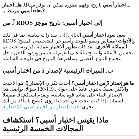
لـ
اختبار أسبي
تاريخ، وفهم تطوره يمكن أن يوفر سياقًا.
هل اختبار
أسبي مرتبط بـ rdos؟
أ. من RDOS إلى اختبار أسبي: تاريخ موجز
نعم، يعود
اختبار أسبي
الحالي إلى إصدارات سابقة، بما في ذلك
RDOS (مقياس ريتفو للتوحد وأسبرجر التشخيصي المنقح) و
الأدوات
المماثلة الأخرى
. لقد كان
تطوير الاختبار
عملية تكرارية، حيث تم
تحسين الأسئلة والنتائج بناءً على الفهم المستمر وردود الفعل داخل
مجتمع التنوع العصبي. يساهم هذا التاريخ في طبيعته الشاملة.
ب. الميزات الرئيسية لإصدار 5 من اختبار أسبي
ما هو إصدار 5 من اختبار أسبي؟
أحدث تكرار، الإصدار 5، هو الأحدث
والأكثر صقلًا. يحتوي عادةً على حوالي 119-120 سؤالًا. يواصل هذا
الإصدار البناء على نقاط قوة سابقيه، ويقدم استكشافًا مفصلاً
للسمات. إذا كنت تبحث عن أحدث الرؤى، يُنصح بالتأكد من أنك
.
تجري
أحدث إصدار من اختبار أسبي، الإصدار 5
ماذا يقيس اختبار أسبي؟ استكشاف
المجالات الخمسة الرئيسية