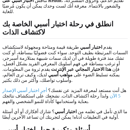
، تقديم الدعم، والرؤى المشتركة،
اختبار أسبي على Reddit
تناقش
والشعور بالانتماء. معرفة أنك لست وحدك يمكن أن يكون مُرضيًا
للغاية.
انطلق في رحلة اختبار أسبي الخاصة بك
لاكتشاف الذات
يقدم
اختبار أسبي
طريقة قيمة ومتاحة ومجهولة لاستكشاف
السمات المرتبطة بطيف التوحد. سواء كنت فضوليًا ببساطة، أو كنت
تشك منذ فترة طويلة في أن لديك سمات شبيهة بمتلازمة أسبرجر،
أو ترغب ببساطة في فهم أسلوبك المعرفي الفريد بشكل أفضل،
فإن
هذا الاختبار المجاني عبر الإنترنت
يقدم ثروة من المعلومات.
يمكنه تسليط الضوء على
مواهب أسبي
لديك، وكيف ترى العالم،
وأسلوب تواصلك، وأكثر من ذلك بكثير.
هل أنت مستعد لمعرفة المزيد عن نفسك؟
أجرِ اختبار أسبي الإصدار
5 الآن
وابدأ رحلة اكتشاف الذات. نشجعك على استكشاف نتائجك
بعناية واستخدامها كأداة للنمو الشخصي والفهم.
ما الذي تأمل في تعلمه من
اختبار أسبي
؟ شارك أفكارك أو أي أسئلة
أولية في التعليقات أدناه! يمكن لتجربتك أن تساعد الآخرين أيضًا.
أسئلة متكررة حول اختبار أسبي