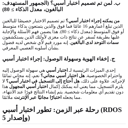
ب. لمن تم تصميم اختبار أسبي؟ (الجمهور المستهدف:
البالغون، معدل الذكاء ≥ 80)
من يمكنه إجراء اختبار أسبي؟
تم تصميم الاختبار خصيصًا للبالغين
الذين تبلغ أعمارهم 16 عامًا فما فوق والذين يتمتعون بذكاء متوسط
أو فوق المتوسط (معدل ذكاء ≥ 80). هذا يضمن فهم الأسئلة والإجابة
عليها بطريقة تُسفر عن نتائج ذات مغزى لأولئك الذين يستكشفون
سمات التوحد لدى البالغين
. إنه مورد قيم لأي شخص لديه فضول
بشأن أسلوبه العصبي المعرفي.
ج. إخفاء الهوية وسهولة الوصول: إجراء اختبار أسبي
إحدى الميزات الرئيسية لـ
اختبار أسبي
هي سهولة الوصول إليه
واحترام الخصوصية.
هل اختبار أسبي مجاني؟
نعم، إنه مجاني تمامًا
لإجرائه. علاوة على ذلك،
هل أحتاج إلى التسجيل في اختبار أسبي؟
لا
يلزم التسجيل، مما يعني أنه يمكنك إكمال
اختبار أسبي المجهول
هذا
دون تقديم أي معلومات شخصية. يتم إنشاء النتائج فورًا عند الانتهاء،
ملائمًا.
مما يجعله
اختبارًا مجانيًا عبر الإنترنت
رحلة عبر الزمن: تطور اختبار أسبي (RDOS
وإصدار 5)