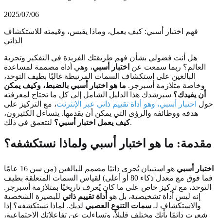
2025/07/06
فهم اختبار أسبي: كيف يعمل، وماذا يقيس، وقيمته للاستكشاف
الذاتي
هل أنت فضولي بشأن فهم طريقتك الفريدة في التفكير وتجربة
العالم؟ ربما سمعت عن
اختبار أسبي
، وهي أداة مصممة لمساعدة
البالغين على استكشاف السمات المرتبطة غالبًا بطيف التوحد،
وخاصة متلازمة أسبرجر.
ما هو اختبار أسبي بالضبط، وكيف يمكن
أن يفيدك؟
سيرشدك هذا الدليل الشامل إلى كل ما تحتاج لمعرفته
حول
اختبار أسبي، وهو أداة تقييم ذاتي عبر الإنترنت
، مع التركيز على
هدفه ووظائفه والرؤى التي يمكن أن يقدمها. يتساءل الكثيرون،
لنتعمق في ذلك.
كيف يعمل اختبار أسبي؟
مقدمة: ما هو اختبار أسبي ولماذا نستكشفه؟
اختبار أسبي
هو استبيان يُجرى ذاتيًا مصمم للبالغين (من سن 16 عامًا
فما فوق مع معدل ذكاء 80 أو أعلى) لقياس السمات المتعلقة بطيف
التوحد، مع تركيز خاص على ما كان يُعرف تاريخيًا بمتلازمة أسبرجر.
إنه ليس أداة تشخيصية، بل هو
أداة تقييم ذاتي
للبصيرة الشخصية
والاستكشاف لـ
سمات التنوع العصبي
لديك. لماذا تستكشفه؟ إذا
شعرت دائمًا بأنك مختلف قليلاً، وتساءلت عن تفاعلاتك الاجتماعية،